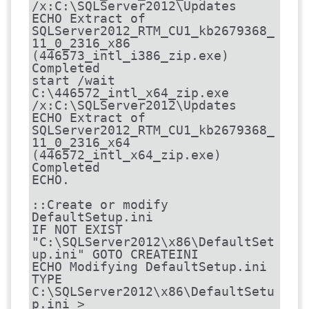
/x:C:\SQLServer2012\Updates

ECHO Extract of 
SQLServer2012_RTM_CU1_kb2679368_
11_0_2316_x86 
(446573_intl_i386_zip.exe) 
Completed

start /wait 
C:\446572_intl_x64_zip.exe 
/x:C:\SQLServer2012\Updates

ECHO Extract of 
SQLServer2012_RTM_CU1_kb2679368_
11_0_2316_x64 
(446572_intl_x64_zip.exe) 
Completed

ECHO.

::Create or modify 
DefaultSetup.ini

IF NOT EXIST 
"C:\SQLServer2012\x86\DefaultSet
up.ini" GOTO CREATEINI

ECHO Modifying DefaultSetup.ini

TYPE 
C:\SQLServer2012\x86\DefaultSetu
p.ini > 