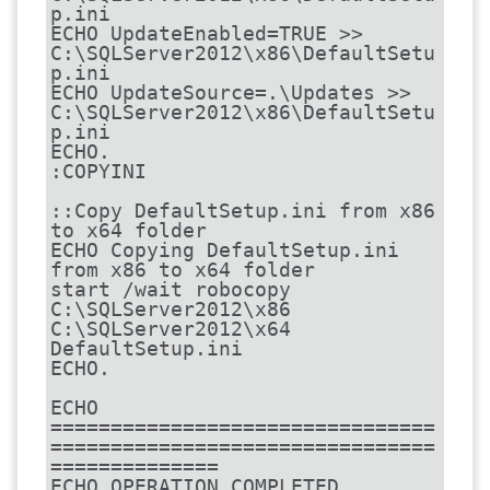
p.ini

ECHO UpdateEnabled=TRUE >> 
C:\SQLServer2012\x86\DefaultSetu
p.ini

ECHO UpdateSource=.\Updates >> 
C:\SQLServer2012\x86\DefaultSetu
p.ini

ECHO.

:COPYINI

::Copy DefaultSetup.ini from x86 
to x64 folder

ECHO Copying DefaultSetup.ini 
from x86 to x64 folder

start /wait robocopy 
C:\SQLServer2012\x86 
C:\SQLServer2012\x64 
DefaultSetup.ini

ECHO.

ECHO 
================================
================================
==============

ECHO OPERATION COMPLETED
