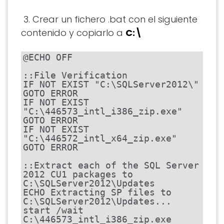
3. Crear un fichero .bat con el siguiente
contenido y copiarlo a
C:\
@ECHO OFF

::File Verification

IF NOT EXIST "C:\SQLServer2012\" 
GOTO ERROR

IF NOT EXIST 
"C:\446573_intl_i386_zip.exe" 
GOTO ERROR

IF NOT EXIST 
"C:\446572_intl_x64_zip.exe" 
GOTO ERROR

::Extract each of the SQL Server 
2012 CU1 packages to 
C:\SQLServer2012\Updates

ECHO Extracting SP files to 
C:\SQLServer2012\Updates...

start /wait 
C:\446573_intl_i386_zip.exe 