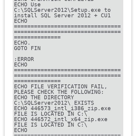
ECHO Use 
C:\SQLServer2012\Setup.exe to 
install SQL Server 2012 + CU1

ECHO 
================================
================================
==============

ECHO.

GOTO FIN

:ERROR

ECHO 
================================
================================
==============

ECHO FILE VERIFICATION FAIL, 
PLEASE CHECK THE FOLLOWING:

ECHO THE DIRECTORY 
C:\SQLServer2012\ EXISTS

ECHO 446573_intl_i386_zip.exe 
FILE IS LOCATED IN C:\

ECHO 446572_intl_x64_zip.exe 
FILE IS LOCATED IN C:\

ECHO 
================================