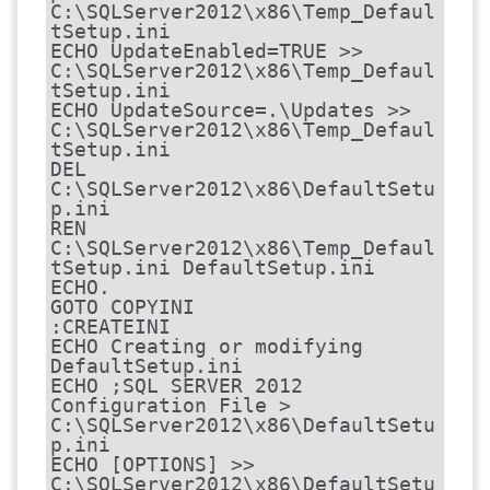
C:\SQLServer2012\x86\Temp_Defaul
tSetup.ini

ECHO UpdateEnabled=TRUE >> 
C:\SQLServer2012\x86\Temp_Defaul
tSetup.ini

ECHO UpdateSource=.\Updates >> 
C:\SQLServer2012\x86\Temp_Defaul
tSetup.ini

DEL 
C:\SQLServer2012\x86\DefaultSetu
p.ini

REN 
C:\SQLServer2012\x86\Temp_Defaul
tSetup.ini DefaultSetup.ini

ECHO.

GOTO COPYINI

:CREATEINI

ECHO Creating or modifying 
DefaultSetup.ini

ECHO ;SQL SERVER 2012 
Configuration File > 
C:\SQLServer2012\x86\DefaultSetu
p.ini

ECHO [OPTIONS] >> 
C:\SQLServer2012\x86\DefaultSetu