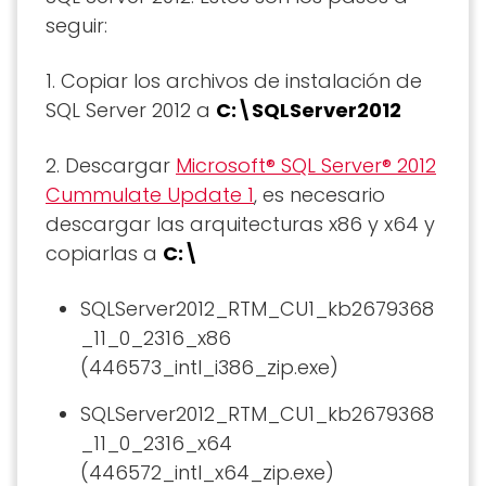
seguir:
1. Copiar los archivos de instalación de
SQL Server 2012 a
C:\SQLServer2012
2. Descargar
Microsoft® SQL Server® 2012
Cummulate Update 1
, es necesario
descargar las arquitecturas x86 y x64 y
copiarlas a
C:\
SQLServer2012_RTM_CU1_kb2679368
_11_0_2316_x86
(446573_intl_i386_zip.exe)
SQLServer2012_RTM_CU1_kb2679368
_11_0_2316_x64
(446572_intl_x64_zip.exe)